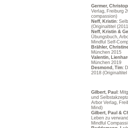
Germer, Christo
Verlag, Freiburg 20
compassion)
Neff, Kristin
: Sel
(Originaltitel (20
Neff, Kristin & G
Übungsbuch, Arbor 
Mindful Self-Com
Brähler, Christin
München 2015
V
alentin, Lienha
München 2019
Desmond, Tim
: 
2018 (Originaltit
Gilbert, Paul
: Mit
und Selbstakzepta
Arbor Verlag, Fre
Mind)
Gilbert, Paul & 
Leben zu verwandel
Mindful Compassi