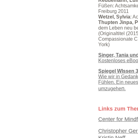
Reddemann, Luis
Füßen: Achtsamkei
Freiburg 2011
W
etzel, Sylvia
: A
Thupten Jinpa, 
dem Leben neu be
(Originaltitel (20
Compassionate Ca
York)
S
inger, Tania un
Kostenloses eBo
Spiegel WIssen 
Wie wir in Gedan
Fühlen. Ein neues 
n
umzugehe
.
Links zum The
C
enter for Mind
Christopher Ge
Kristin Neff