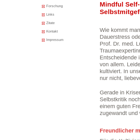
Mindful Sel
Forschung
Selbstmitgef
Links
Zitate
Wie kommt man 
Kontakt
Dauerstress oder
Impressum
Prof. Dr. med. 
Traumaexpertin
Entscheidende is
von allem. Leide
kultiviert. In un
nur nicht, liebe
G
erade in Krise
Selbstkritik noc
einem guten Fre
zugewandt und 
Freundlicher m